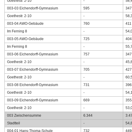
Goethestr. 2-10
-
58,
003-03 Eichendorff-Gymnasium
595
347
Goethestr. 2-10
-
58,
003-04 AWO-Gebäude
760
411
Im Ferning 8
-
54,
003-05 AWO-Gebäude
725
404
Im Ferning 8
-
55,
003-06 Eichendorff-Gymnasium
757
347
Goethestr. 2-10
-
45,
003-07 Eichendorff-Gymnasium
705
427
Goethestr. 2-10
-
60,
003-08 Eichendorff-Gymnasium
731
396
Goethestr. 2-10
-
54,
003-09 Eichendorff-Gymnasium
669
355
Goethestr. 2-10
-
53,
003 Zwischensumme
6.344
3.4
Stadtteil
-
54,
004-01 Hans-Thoma-Schule
732
449