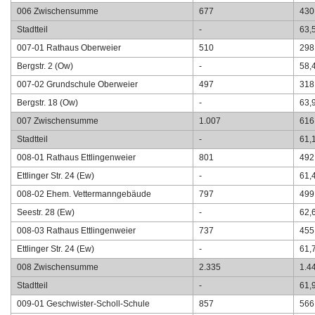
006 Zwischensumme
677
430
Stadtteil
-
63,
007-01 Rathaus Oberweier
510
298
Bergstr. 2 (Ow)
-
58,
007-02 Grundschule Oberweier
497
318
Bergstr. 18 (Ow)
-
63,
007 Zwischensumme
1.007
616
Stadtteil
-
61,
008-01 Rathaus Ettlingenweier
801
492
Ettlinger Str. 24 (Ew)
-
61,
008-02 Ehem. Vettermanngebäude
797
499
Seestr. 28 (Ew)
-
62,
008-03 Rathaus Ettlingenweier
737
455
Ettlinger Str. 24 (Ew)
-
61,
008 Zwischensumme
2.335
1.4
Stadtteil
-
61,
009-01 Geschwister-Scholl-Schule
857
566