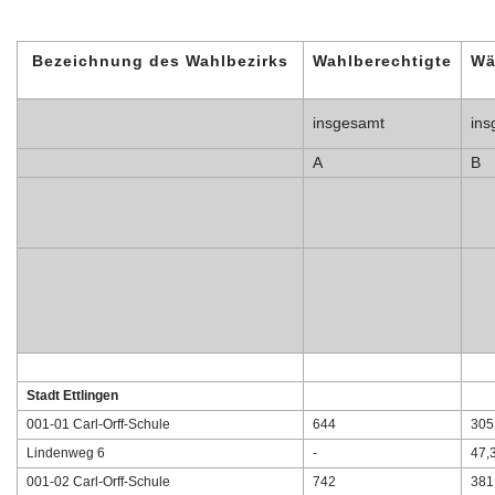
Bezeichnung des Wahlbezirks
Wahlberechtigte
Wä
insgesamt
ins
A
B
Stadt Ettlingen
001-01 Carl-Orff-Schule
644
305
Lindenweg 6
-
47,
001-02 Carl-Orff-Schule
742
381