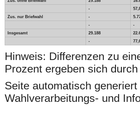
Zus. ohne Briefwahl
29.188
16.
-
57,
Zus. nur Briefwahl
-
5.7
-
-
Insgesamt
29.188
22.
-
77,
Hinweis: Differenzen zu e
Prozent ergeben sich durc
Seite automatisch generier
Wahlverarbeitungs- und Inf