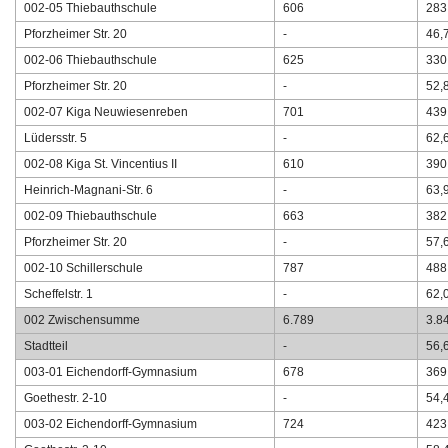
002-05 Thiebauthschule
606
283
Pforzheimer Str. 20
-
46,
002-06 Thiebauthschule
625
330
Pforzheimer Str. 20
-
52,
002-07 Kiga Neuwiesenreben
701
439
Lüdersstr. 5
-
62,
002-08 Kiga St. Vincentius II
610
390
Heinrich-Magnani-Str. 6
-
63,
002-09 Thiebauthschule
663
382
Pforzheimer Str. 20
-
57,
002-10 Schillerschule
787
488
Scheffelstr. 1
-
62,
002 Zwischensumme
6.789
3.8
Stadtteil
-
56,
003-01 Eichendorff-Gymnasium
678
369
Goethestr. 2-10
-
54,
003-02 Eichendorff-Gymnasium
724
423