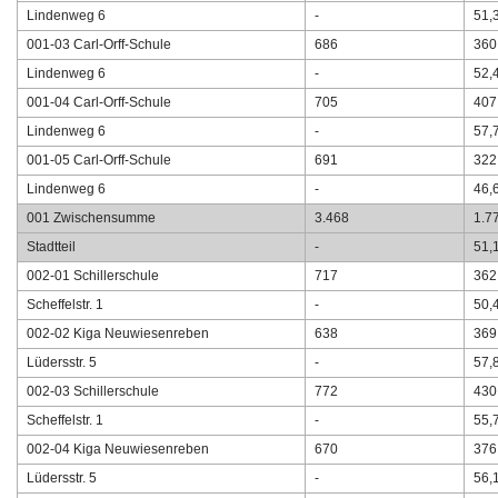
Lindenweg 6
-
51,
001-03 Carl-Orff-Schule
686
360
Lindenweg 6
-
52,
001-04 Carl-Orff-Schule
705
407
Lindenweg 6
-
57,
001-05 Carl-Orff-Schule
691
322
Lindenweg 6
-
46,
001 Zwischensumme
3.468
1.7
Stadtteil
-
51,
002-01 Schillerschule
717
362
Scheffelstr. 1
-
50,
002-02 Kiga Neuwiesenreben
638
369
Lüdersstr. 5
-
57,
002-03 Schillerschule
772
430
Scheffelstr. 1
-
55,
002-04 Kiga Neuwiesenreben
670
376
Lüdersstr. 5
-
56,