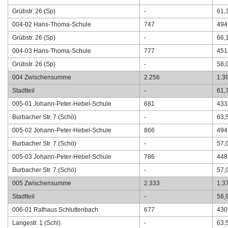
Grübstr. 26 (Sp)
-
61,
004-02 Hans-Thoma-Schule
747
494
Grübstr. 26 (Sp)
-
66,
004-03 Hans-Thoma-Schule
777
451
Grübstr. 26 (Sp)
-
58,
004 Zwischensumme
2.256
1.3
Stadtteil
-
61,
005-01 Johann-Peter-Hebel-Schule
681
433
Burbacher Str. 7 (Schö)
-
63,
005-02 Johann-Peter-Hebel-Schule
866
494
Burbacher Str. 7 (Schö)
-
57,
005-03 Johann-Peter-Hebel-Schule
786
448
Burbacher Str. 7 (Schö)
-
57,
005 Zwischensumme
2.333
1.3
Stadtteil
-
58,
006-01 Rathaus Schluttenbach
677
430
Langestr. 1 (Schl)
-
63,