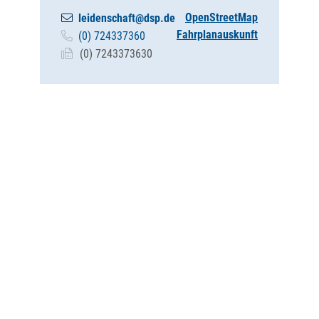
OpenStreetMap
leidenschaft@dsp.de
Fahrplanauskunft
(0) 7
24
33
73
60
(0) 72
43
37
36
30