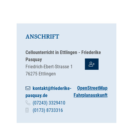
ANSCHRIFT
Cellounterricht in Ettlingen - Friederike
Pasquay
Friedrich-Ebert-Strasse 1
76275
Ettlingen
OpenStreetMap
kontakt@friederike-
Fahrplanauskunft
pasquay.de
(0
72
43) 3
32
94
10
(01
73) 8
73
33
16