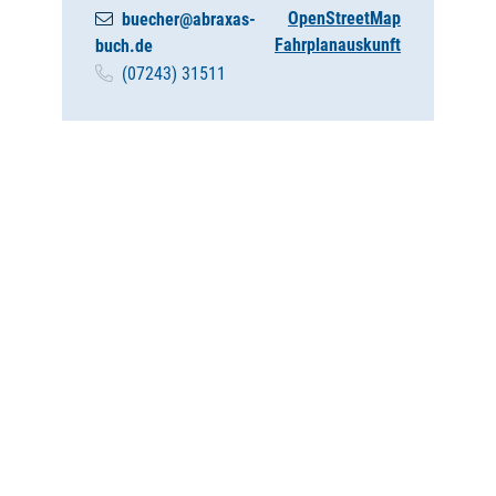
OpenStreetMap
buecher@abraxas-
Fahrplanauskunft
buch.de
(0
72
43) 3
15
11