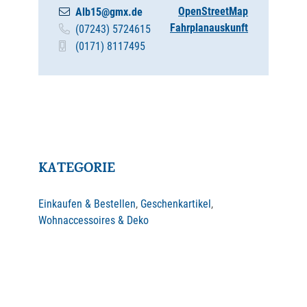
OpenStreetMap
Alb15@gmx.de
Fahrplanauskunft
(0
72
43) 5
72
46
15
(01
71) 8
11
74
95
KATEGORIE
Einkaufen & Bestellen
,
Geschenkartikel
,
Wohnaccessoires & Deko