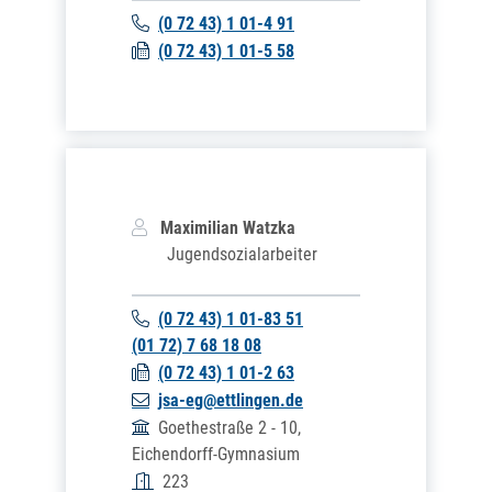
(0
72
43) 1
01-4
91
(0
72
43) 1
01-5
58
Maximilian
Watzka
Jugendsozialarbeiter
(0
72
43) 1
01-83
51
(01
72) 7
68
18
08
(0
72
43) 1
01-2
63
jsa-eg@ettlingen.de
Goethestraße 2 - 10,
Eichendorff-Gymnasium
223