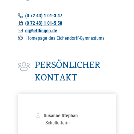
(0
72
43) 1
01-3
47
(0
72
43) 1
01-5
58
eg@ettlingen.de
Homepage des Eichendorff-Gymnasiums
PERSÖNLICHER
KONTAKT
Susanne
Stephan
Schulleiterin