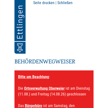
Seite drucken
|
Schließen
BEHÖRDENWEGWEISER
Bitte um Beachtung
:
Die
Ortsverwaltung Oberweier
ist am Dienstag
(11.08.) und Freitag (14.08.26) geschlossen
Das
Bürgerbüro
ist am Samstag, den