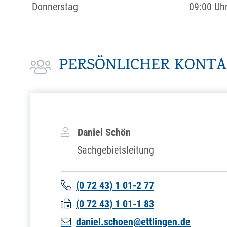
Donnerstag
09:00 Uh
PERSÖNLICHER KONT
Daniel
Schön
Sachgebietsleitung
(0
72
43) 1
01-2
77
(0
72
43) 1
01-1
83
daniel.schoen@ettlingen.de