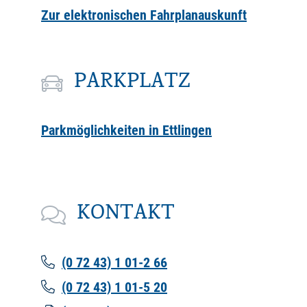
Zur elektronischen Fahrplanauskunft
PARKPLATZ
Parkmöglichkeiten in Ettlingen
KONTAKT
(0
72
43) 1
01-2
66
(0
72
43) 1
01-5
20