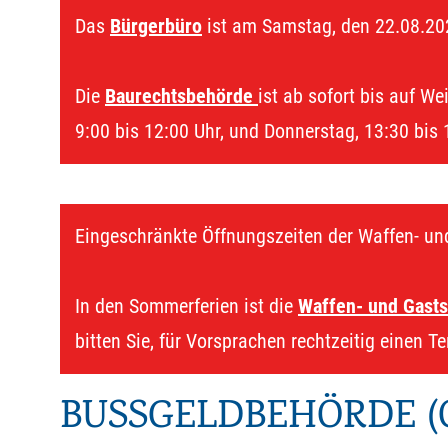
Das
Bürgerbüro
ist am Samstag, den 22.08.20
Die
Baurechtsbehörde
ist ab sofort bis auf We
9:00 bis 12:00 Uhr, und Donnerstag, 13:30 bis 
Eingeschränkte Öffnungszeiten der Waffen- un
In den Sommerferien ist die
Waffen- und Gasts
bitten Sie, für Vorsprachen rechtzeitig einen T
BUSSGELDBEHÖRDE (