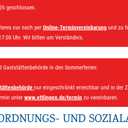
26 geschlossen.
iteres nur noch per
Online-Terminvereinbarung
und zu fo
17:00 Uhr. Wir bitten um Verständnis.
d Gaststättenbehörde in den Sommerferien:
tättenbehörde
nur eingeschränkt erreichbar und in der Z
ermin unter
www.ettlingen.de/termin
zu vereinbaren.
ORDNUNGS- UND SOZIAL