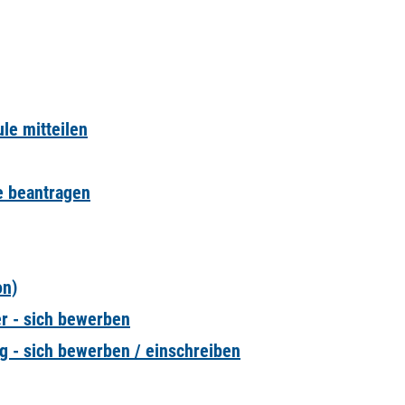
le mitteilen
te beantragen
on)
er - sich bewerben
 - sich bewerben / einschreiben