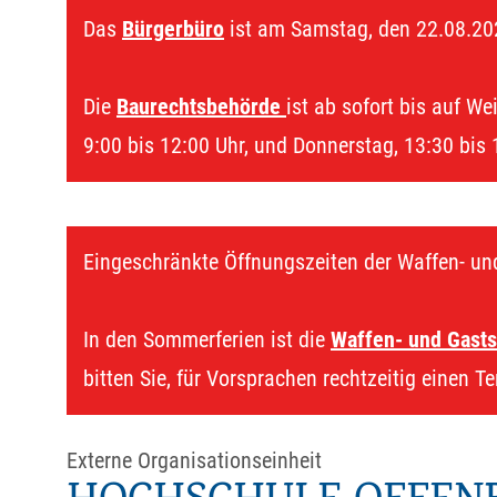
Das
Bürgerbüro
ist am Samstag, den 22.08.20
Die
Baurechtsbehörde
ist ab sofort bis auf We
9:00 bis 12:00 Uhr, und Donnerstag, 13:30 bis 
Eingeschränkte Öffnungszeiten der Waffen- un
In den Sommerferien ist die
Waffen- und Gasts
bitten Sie, für Vorsprachen rechtzeitig einen T
Externe Organisationseinheit