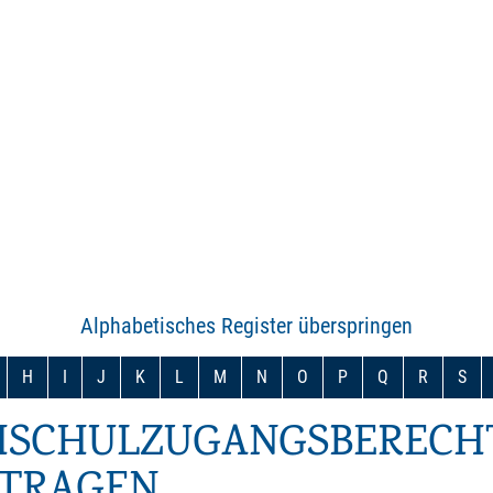
Alphabetisches Register überspringen
H
I
J
K
L
M
N
O
P
Q
R
S
HSCHULZUGANGSBERECHT
TRAGEN