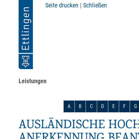
Seite drucken
|
Schließen
Leistungen
A
B
C
D
E
F
G
AUSLÄNDISCHE HOC
ANERKENNUNG BEAN