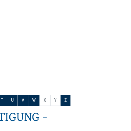
T
U
V
W
X
Y
Z
IGUNG -