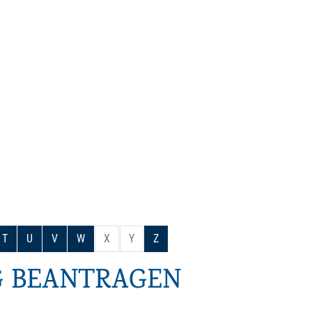
T
U
V
W
X
Y
Z
G BEANTRAGEN