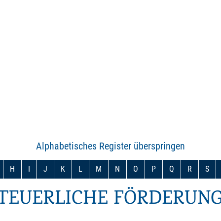
Alphabetisches Register überspringen
H
I
J
K
L
M
N
O
P
Q
R
S
STEUERLICHE FÖRDERUN