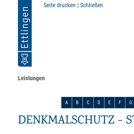
Seite drucken
|
Schließen
Leistungen
A
B
C
D
E
F
G
DENKMALSCHUTZ - 