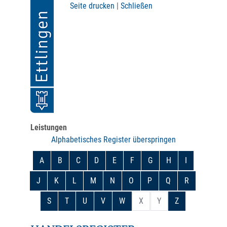
Seite drucken
|
Schließen
Leistungen
Alphabetisches Register überspringen
A
B
C
D
E
F
G
H
I
J
K
L
M
N
O
P
Q
R
S
T
U
V
W
X
Y
Z