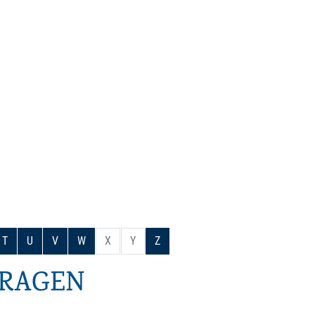
T
U
V
W
X
Y
Z
TRAGEN