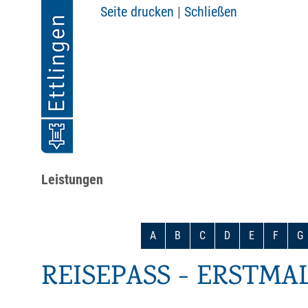
Seite drucken
|
Schließen
Leistungen
A
B
C
D
E
F
G
REISEPASS - ERSTMA