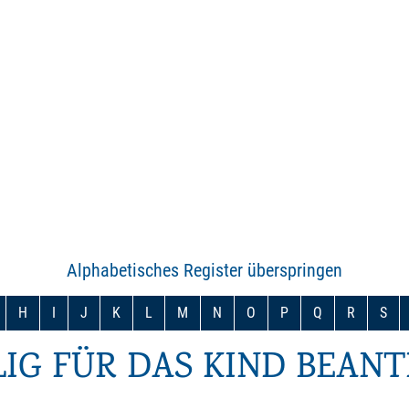
Alphabetisches Register überspringen
H
I
J
K
L
M
N
O
P
Q
R
S
LIG FÜR DAS KIND BEAN