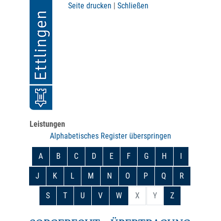
Seite drucken
|
Schließen
Leistungen
Alphabetisches Register überspringen
A
B
C
D
E
F
G
H
I
J
K
L
M
N
O
P
Q
R
S
T
U
V
W
X
Y
Z