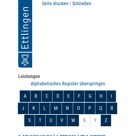
Seite drucken
|
Schließen
Leistungen
Alphabetisches Register überspringen
A
B
C
D
E
F
G
H
I
J
K
L
M
N
O
P
Q
R
S
T
U
V
W
X
Y
Z