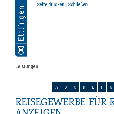
Seite drucken
|
Schließen
Leistungen
A
B
C
D
E
F
G
REISEGEWERBE FÜR 
ANZEIGEN