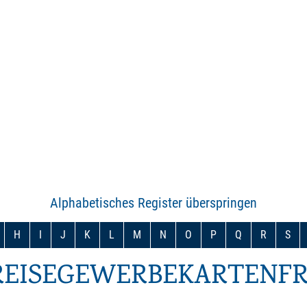
Alphabetisches Register überspringen
H
I
J
K
L
M
N
O
P
Q
R
S
REISEGEWERBEKARTENFR