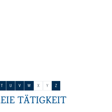
T
U
V
W
X
Y
Z
EIE TÄTIGKEIT