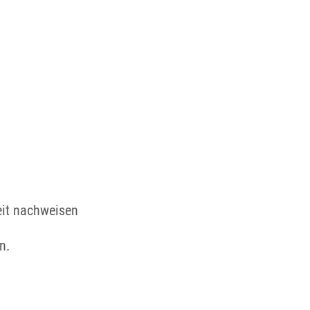
eit nachweisen
n.