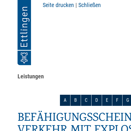
Seite drucken
|
Schließen
Leistungen
A
B
C
D
E
F
G
BEFÄHIGUNGSSCHEIN
ERKEHR MIT EXPLOS