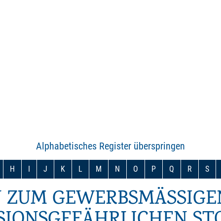
Alphabetisches Register überspringen
H
I
J
K
L
M
N
O
P
Q
R
S
 ZUM GEWERBSMÄSSIGEN
IONSGEFÄHRLICHEN STO