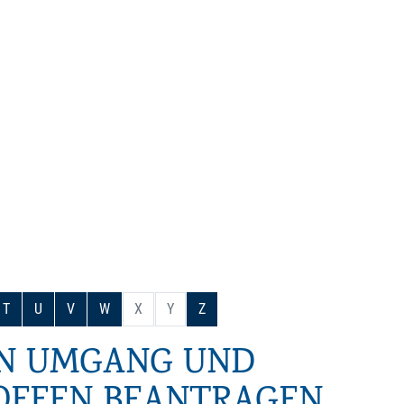
T
U
V
W
X
Y
Z
 UMGANG UND V
FFEN BEANTRAGEN