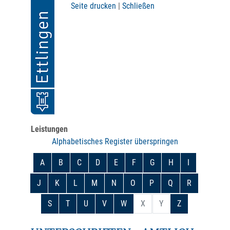
Seite drucken
|
Schließen
Leistungen
Alphabetisches Register überspringen
A
B
C
D
E
F
G
H
I
J
K
L
M
N
O
P
Q
R
S
T
U
V
W
X
Y
Z