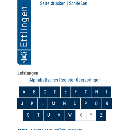
Seite drucken
|
Schließen
Leistungen
Alphabetisches Register überspringen
A
B
C
D
E
F
G
H
I
J
K
L
M
N
O
P
Q
R
S
T
U
V
W
X
Y
Z