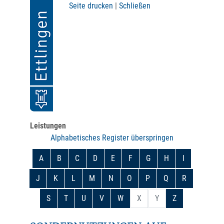
Seite drucken
|
Schließen
Leistungen
Alphabetisches Register überspringen
A
B
C
D
E
F
G
H
I
J
K
L
M
N
O
P
Q
R
S
T
U
V
W
X
Y
Z