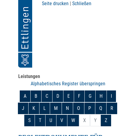
Seite drucken
|
Schließen
Leistungen
Alphabetisches Register überspringen
A
B
C
D
E
F
G
H
I
J
K
L
M
N
O
P
Q
R
S
T
U
V
W
X
Y
Z