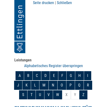
Seite drucken
|
Schließen
Leistungen
Alphabetisches Register überspringen
A
B
C
D
E
F
G
H
I
J
K
L
M
N
O
P
Q
R
S
T
U
V
W
X
Y
Z