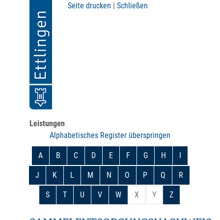
Seite drucken
|
Schließen
Leistungen
Alphabetisches Register überspringen
A
B
C
D
E
F
G
H
I
J
K
L
M
N
O
P
Q
R
S
T
U
V
W
X
Y
Z