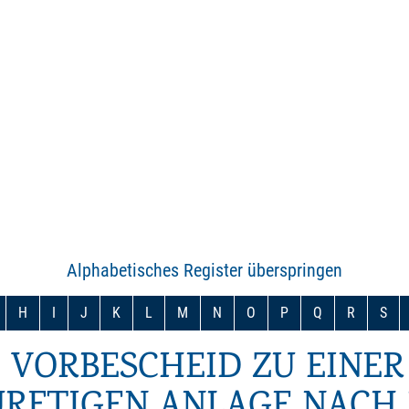
Alphabetisches Register überspringen
H
I
J
K
L
M
N
O
P
Q
R
S
 VORBESCHEID ZU EINER
RFTIGEN ANLAGE NACH