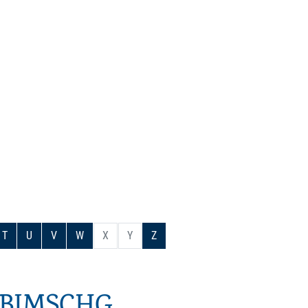
T
U
V
W
X
Y
Z
 BIMSCHG