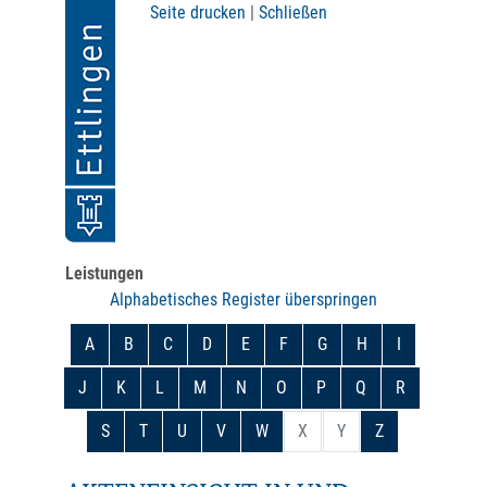
Seite drucken
|
Schließen
Leistungen
Alphabetisches Register überspringen
A
B
C
D
E
F
G
H
I
J
K
L
M
N
O
P
Q
R
S
T
U
V
W
X
Y
Z