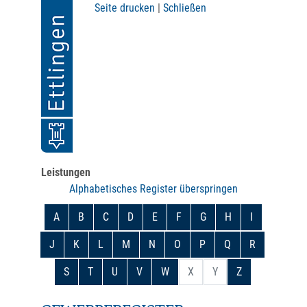
Seite drucken
|
Schließen
Leistungen
Alphabetisches Register überspringen
A
B
C
D
E
F
G
H
I
J
K
L
M
N
O
P
Q
R
S
T
U
V
W
X
Y
Z