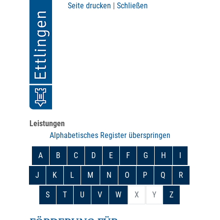
Seite drucken
|
Schließen
Leistungen
Alphabetisches Register überspringen
A
B
C
D
E
F
G
H
I
J
K
L
M
N
O
P
Q
R
S
T
U
V
W
X
Y
Z