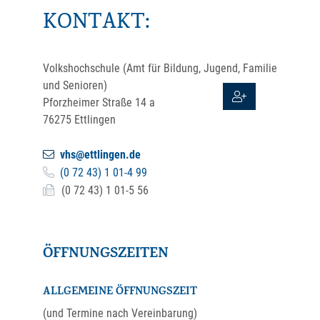
KONTAKT:
Volkshochschule (Amt für Bildung, Jugend, Familie
und Senioren)
Pforzheimer Straße 14 a
76275
Ettlingen
vhs@ettlingen.de
(0
72
43) 1
01-4
99
(0
72
43) 1
01-5
56
ÖFFNUNGSZEITEN
ALLGEMEINE ÖFFNUNGSZEIT
(und Termine nach Vereinbarung)