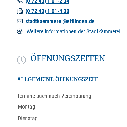
(0
72
43) 1
01-2
34
(0
72
43) 1
01-4
38
stadtkaemmerei@ettlingen.de
Weitere Informationen der Stadtkämmerei
ÖFFNUNGSZEITEN
ALLGEMEINE ÖFFNUNGSZEIT
Termine auch nach Vereinbarung
Montag
Dienstag