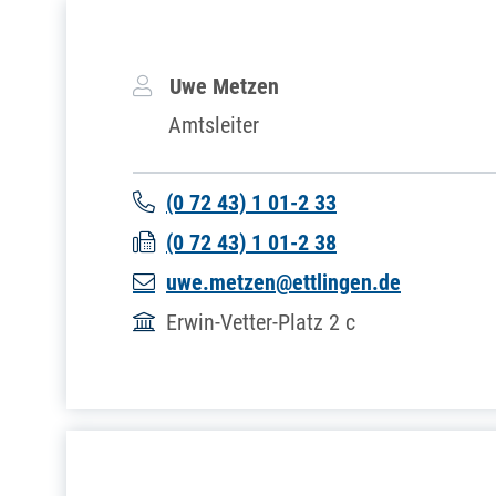
Uwe
Metzen
Amtsleiter
(0
72
43) 1
01-2
33
(0
72
43) 1
01-2
38
uwe.metzen@ettlingen.de
Erwin-Vetter-Platz 2 c