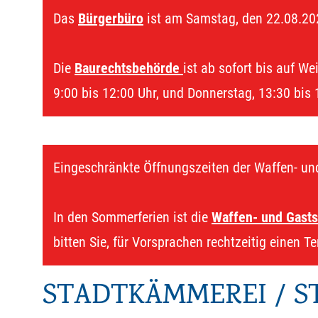
Das
Bürgerbüro
ist am Samstag, den 22.08.20
Die
Baurechtsbehörde
ist ab sofort bis auf We
9:00 bis 12:00 Uhr, und Donnerstag, 13:30 bis 
Eingeschränkte Öffnungszeiten der Waffen- un
In den Sommerferien ist die
Waffen- und Gasts
bitten Sie, für Vorsprachen rechtzeitig einen T
STADTKÄMMEREI / 