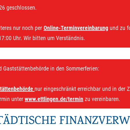
26 geschlossen.
iteres nur noch per
Online-Terminvereinbarung
und zu fo
17:00 Uhr. Wir bitten um Verständnis.
d Gaststättenbehörde in den Sommerferien:
tättenbehörde
nur eingeschränkt erreichbar und in der Z
ermin unter
www.ettlingen.de/termin
zu vereinbaren.
STÄDTISCHE FINANZVER