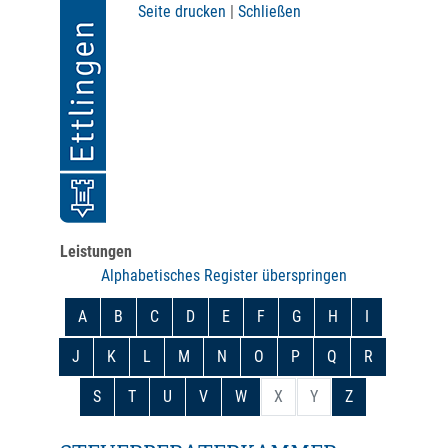
Seite drucken
|
Schließen
Leistungen
Alphabetisches Register überspringen
A
B
C
D
E
F
G
H
I
J
K
L
M
N
O
P
Q
R
S
T
U
V
W
X
Y
Z