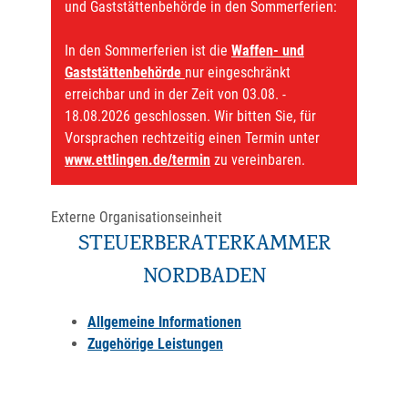
und Gaststättenbehörde in den Sommerferien:
In den Sommerferien ist die
Waffen- und
Gaststättenbehörde
nur eingeschränkt
erreichbar und in der Zeit von 03.08. -
18.08.2026 geschlossen. Wir bitten Sie, für
Vorsprachen rechtzeitig einen Termin unter
www.ettlingen.de/termin
zu vereinbaren.
Externe Organisationseinheit
STEUERBERATERKAMMER
NORDBADEN
Allgemeine Informationen
Zugehörige Leistungen