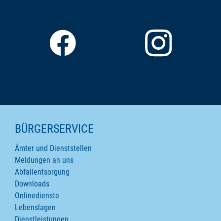
SEITENINHALTE
BÜRGERSERVICE
Ämter und Dienststellen
Meldungen an uns
Abfallentsorgung
Downloads
Onlinedienste
Lebenslagen
Dienstleistungen