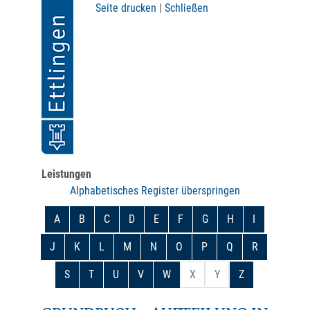
Seite drucken
|
Schließen
Leistungen
Alphabetisches Register überspringen
A
B
C
D
E
F
G
H
I
J
K
L
M
N
O
P
Q
R
S
T
U
V
W
X
Y
Z