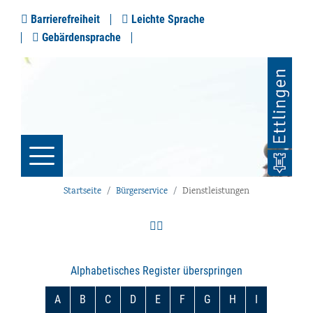
Barrierefreiheit
Leichte Sprache
Gebärdensprache
Startseite
Bürgerservice
Dienstleistungen
Alphabetisches Register überspringen
A
B
C
D
E
F
G
H
I