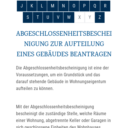
J
K
L
M
N
O
P
Q
R
S
T
U
V
W
X
Y
Z
ABGESCHLOSSENHEITSBESCHEI
NIGUNG ZUR AUFTEILUNG
EINES GEBÄUDES BEANTRAGEN
Die Abgeschlossenheitsbescheinigung ist eine der
Voraussetzungen, um ein Grundstück und das
darauf stehende Gebäude in Wohnungseigentum
aufteilen zu können.
Mit der Abgeschlossenheitsbescheinigung
bescheinigt die zuständige Stelle, welche Räume
einer Wohnung, abgetrennte Keller oder Garagen in
sich geschlossene Einheiten des Wohnhauses