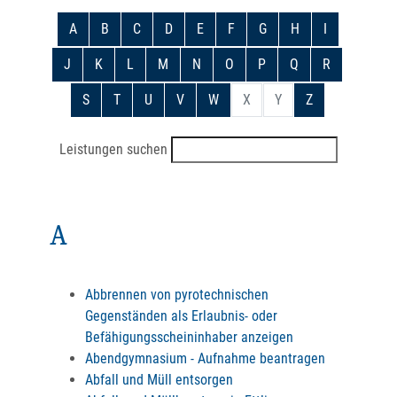
A
B
C
D
E
F
G
H
I
J
K
L
M
N
O
P
Q
R
S
T
U
V
W
X
Y
Z
Leistungen suchen
A
Abbrennen von pyrotechnischen
Gegenständen als Erlaubnis- oder
Befähigungsscheininhaber anzeigen
Abendgymnasium - Aufnahme beantragen
Abfall und Müll entsorgen