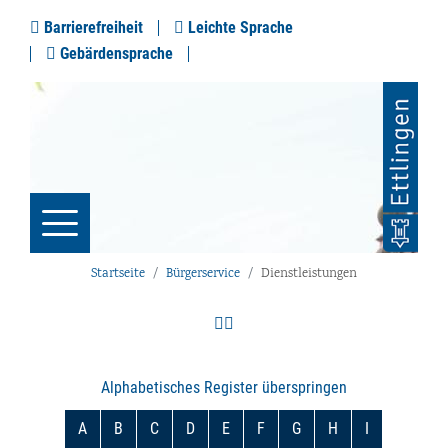
Barrierefreiheit
Leichte Sprache
Gebärdensprache
Startseite
Bürgerservice
Dienstleistungen
Alphabetisches Register überspringen
A
B
C
D
E
F
G
H
I