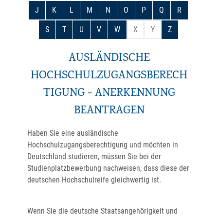
J
K
L
M
N
O
P
Q
R
S
T
U
V
W
X
Y
Z
AUSLÄNDISCHE
HOCHSCHULZUGANGSBERECH
TIGUNG - ANERKENNUNG
BEANTRAGEN
Haben Sie eine ausländische
Hochschulzugangsberechtigung und möchten in
Deutschland studieren, müssen Sie bei der
Studienplatzbewerbung nachweisen, dass diese der
deutschen Hochschulreife gleichwertig ist.
Wenn Sie die deutsche Staatsangehörigkeit und