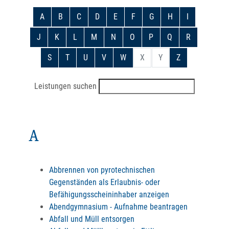
A
B
C
D
E
F
G
H
I
J
K
L
M
N
O
P
Q
R
S
T
U
V
W
X
Y
Z
Leistungen suchen
A
Abbrennen von pyrotechnischen
Gegenständen als Erlaubnis- oder
Befähigungsscheininhaber anzeigen
Abendgymnasium - Aufnahme beantragen
Abfall und Müll entsorgen