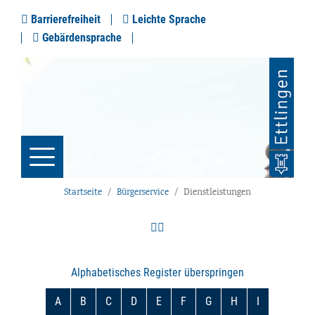
Barrierefreiheit
Leichte Sprache
Gebärdensprache
Startseite
Bürgerservice
Dienstleistungen
Alphabetisches Register überspringen
A
B
C
D
E
F
G
H
I