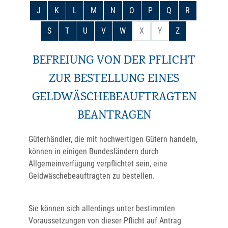
J
K
L
M
N
O
P
Q
R
S
T
U
V
W
X
Y
Z
BEFREIUNG VON DER PFLICHT
ZUR BESTELLUNG EINES
GELDWÄSCHEBEAUFTRAGTEN
BEANTRAGEN
Güterhändler, die mit hochwertigen Gütern handeln,
können in einigen Bundesländern durch
Allgemeinverfügung verpflichtet sein, eine
Geldwäschebeauftragten zu bestellen.
Sie können sich allerdings unter bestimmten
Voraussetzungen von dieser Pflicht auf Antrag