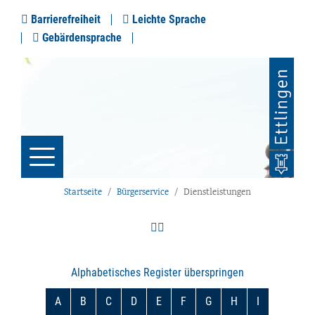
Barrierefreiheit
Leichte Sprache
Gebärdensprache
Startseite
Bürgerservice
Dienstleistungen
Alphabetisches Register überspringen
A
B
C
D
E
F
G
H
I