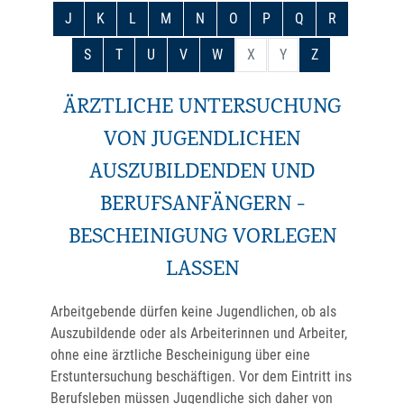
J
K
L
M
N
O
P
Q
R
S
T
U
V
W
X
Y
Z
ÄRZTLICHE UNTERSUCHUNG
VON JUGENDLICHEN
AUSZUBILDENDEN UND
BERUFSANFÄNGERN -
BESCHEINIGUNG VORLEGEN
LASSEN
Arbeitgebende dürfen keine Jugendlichen, ob als
Auszubildende oder als Arbeiterinnen und Arbeiter,
ohne eine ärztliche Bescheinigung über eine
Erstuntersuchung beschäftigen. Vor dem Eintritt ins
Berufsleben müssen Jugendliche sich daher von