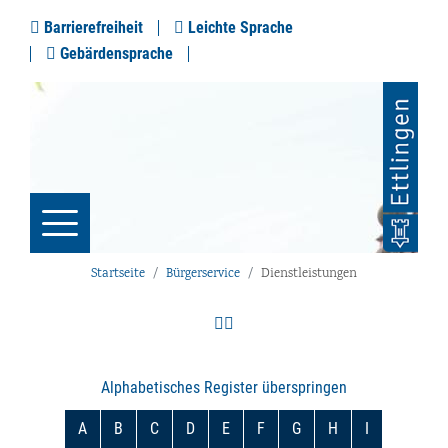
Barrierefreiheit
Leichte Sprache
Gebärdensprache
Startseite
Bürgerservice
Dienstleistungen
Alphabetisches Register überspringen
A
B
C
D
E
F
G
H
I