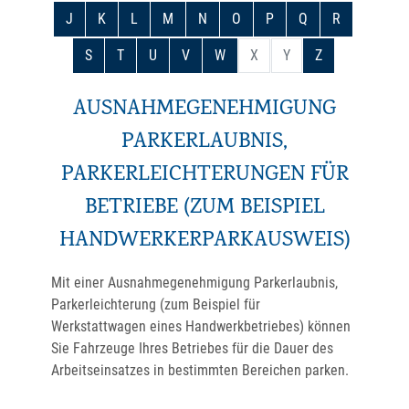
J
K
L
M
N
O
P
Q
R
S
T
U
V
W
X
Y
Z
AUSNAHMEGENEHMIGUNG
PARKERLAUBNIS,
PARKERLEICHTERUNGEN FÜR
BETRIEBE (ZUM BEISPIEL
HANDWERKERPARKAUSWEIS)
Mit einer Ausnahmegenehmigung Parkerlaubnis,
Parkerleichterung (zum Beispiel für
Werkstattwagen eines Handwerkbetriebes) können
Sie Fahrzeuge Ihres Betriebes für die Dauer des
Arbeitseinsatzes in bestimmten Bereichen parken.