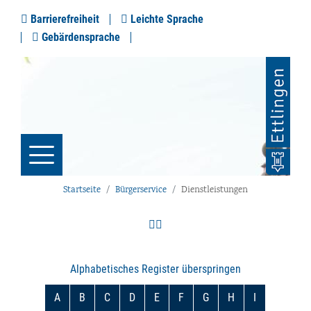
Barrierefreiheit
Leichte Sprache
Gebärdensprache
Startseite
Bürgerservice
Dienstleistungen
Alphabetisches Register überspringen
A
B
C
D
E
F
G
H
I