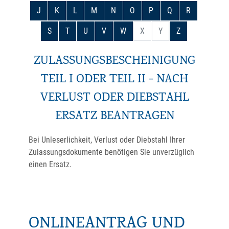
J
K
L
M
N
O
P
Q
R
S
T
U
V
W
X
Y
Z
ZULASSUNGSBESCHEINIGUNG
TEIL I ODER TEIL II - NACH
VERLUST ODER DIEBSTAHL
ERSATZ BEANTRAGEN
Bei Unleserlichkeit, Verlust oder Diebstahl Ihrer
Zulassungsdokumente benötigen Sie unverzüglich
einen Ersatz.
ONLINEANTRAG UND