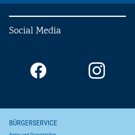
Social Media
SEITENINHALTE
BÜRGERSERVICE
Ämter und Dienststellen