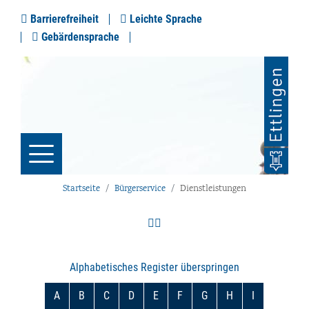
Barrierefreiheit
Leichte Sprache
Gebärdensprache
Startseite
Bürgerservice
Dienstleistungen
Alphabetisches Register überspringen
A
B
C
D
E
F
G
H
I