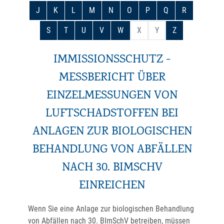
J
K
L
M
N
O
P
Q
R
S
T
U
V
W
X
Y
Z
IMMISSIONSSCHUTZ -
MESSBERICHT ÜBER
EINZELMESSUNGEN VON
LUFTSCHADSTOFFEN BEI
ANLAGEN ZUR BIOLOGISCHEN
BEHANDLUNG VON ABFÄLLEN
NACH 30. BIMSCHV
EINREICHEN
Wenn Sie eine Anlage zur biologischen Behandlung
von Abfällen nach 30. BImSchV betreiben, müssen