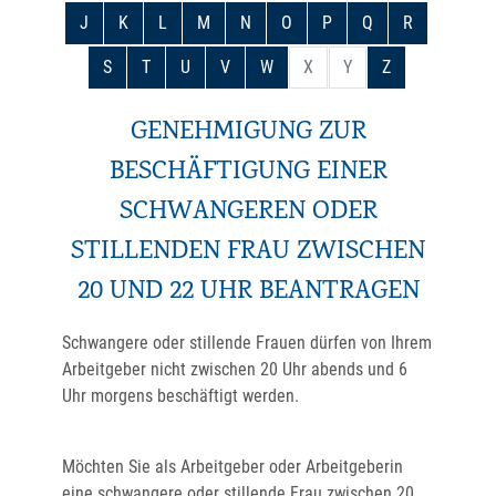
J
K
L
M
N
O
P
Q
R
S
T
U
V
W
X
Y
Z
GENEHMIGUNG ZUR
BESCHÄFTIGUNG EINER
SCHWANGEREN ODER
STILLENDEN FRAU ZWISCHEN
20 UND 22 UHR BEANTRAGEN
Schwangere oder stillende Frauen dürfen von Ihrem
Arbeitgeber nicht zwischen 20 Uhr abends und 6
Uhr morgens beschäftigt werden.
Möchten Sie als Arbeitgeber oder Arbeitgeberin
eine schwangere oder stillende Frau zwischen 20