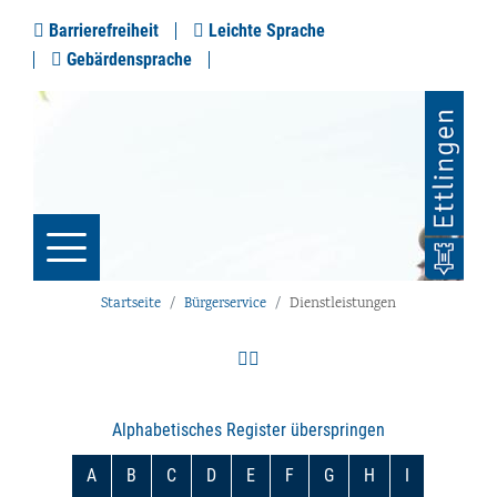
Barrierefreiheit
Leichte Sprache
Gebärdensprache
Startseite
Bürgerservice
Dienstleistungen
Alphabetisches Register überspringen
A
B
C
D
E
F
G
H
I