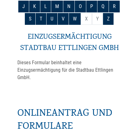
J
K
L
M
N
O
P
Q
R
S
T
U
V
W
X
Y
Z
EINZUGSERMÄCHTIGUNG
STADTBAU ETTLINGEN GMBH
Dieses Formular beinhaltet eine
Einzugsermächtigung für die Stadtbau Ettlingen
GmbH.
ONLINEANTRAG UND
FORMULARE