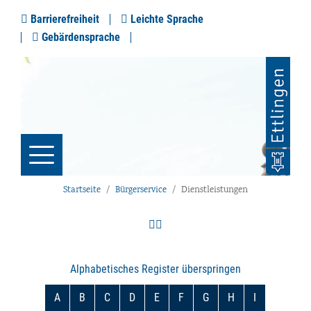
Barrierefreiheit
Leichte Sprache
Gebärdensprache
Startseite
Bürgerservice
Dienstleistungen
Alphabetisches Register überspringen
A
B
C
D
E
F
G
H
I