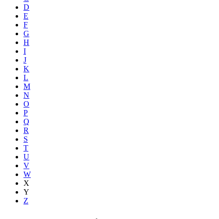
D
E
F
G
H
I
J
K
L
M
N
O
P
Q
R
S
T
U
V
W
X
Y
Z