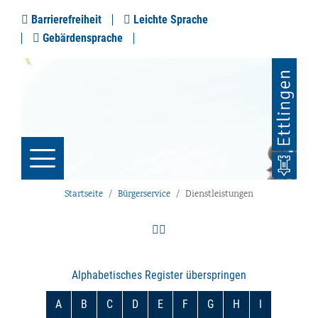
Barrierefreiheit
Leichte Sprache
Gebärdensprache
Startseite
Bürgerservice
Dienstleistungen
Alphabetisches Register überspringen
A
B
C
D
E
F
G
H
I