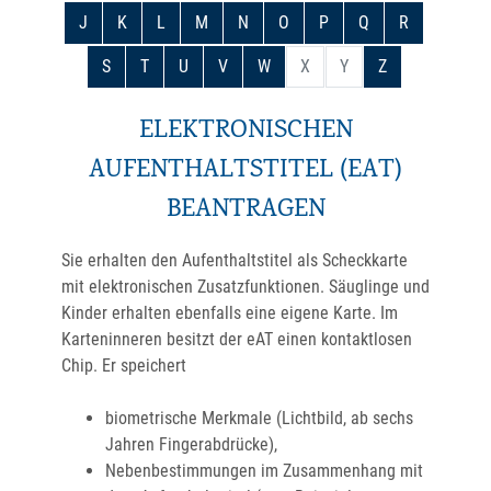
J
K
L
M
N
O
P
Q
R
S
T
U
V
W
X
Y
Z
ELEKTRONISCHEN
AUFENTHALTSTITEL (EAT)
BEANTRAGEN
Sie erhalten den Aufenthaltstitel als Scheckkarte
mit elektronischen Zusatzfunktionen. Säuglinge und
Kinder erhalten ebenfalls eine eigene Karte. Im
Karteninneren besitzt der eAT einen kontaktlosen
Chip. Er speichert
biometrische Merkmale (Lichtbild, ab sechs
Jahren Fingerabdrücke),
Nebenbestimmungen im Zusammenhang mit