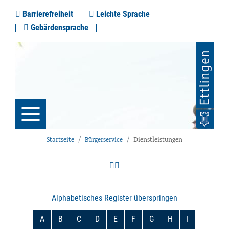
Barrierefreiheit
Leichte Sprache
Gebärdensprache
Startseite
Bürgerservice
Dienstleistungen
Alphabetisches Register überspringen
A
B
C
D
E
F
G
H
I