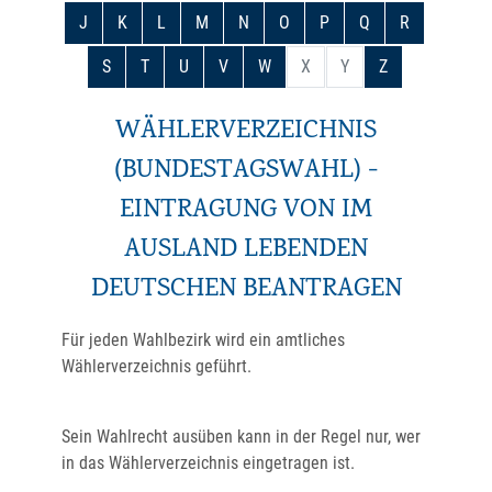
J
K
L
M
N
O
P
Q
R
S
T
U
V
W
X
Y
Z
WÄHLERVERZEICHNIS
(BUNDESTAGSWAHL) -
EINTRAGUNG VON IM
AUSLAND LEBENDEN
DEUTSCHEN BEANTRAGEN
Für jeden Wahlbezirk wird ein amtliches
Wählerverzeichnis geführt.
Sein Wahlrecht ausüben kann in der Regel nur, wer
in das Wählerverzeichnis eingetragen ist.