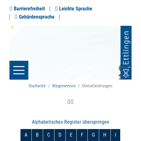
Barrierefreiheit
Leichte Sprache
Gebärdensprache
Startseite
Bürgerservice
Dienstleistungen
Alphabetisches Register überspringen
A
B
C
D
E
F
G
H
I