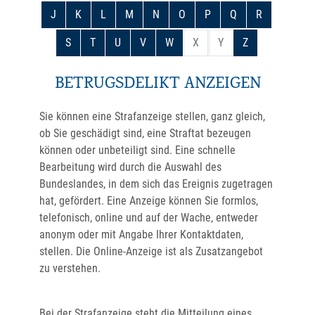
J
K
L
M
N
O
P
Q
R
S
T
U
V
W
X
Y
Z
BETRUGSDELIKT ANZEIGEN
Sie können eine Strafanzeige stellen, ganz gleich,
ob Sie geschädigt sind, eine Straftat bezeugen
können oder unbeteiligt sind. Eine schnelle
Bearbeitung wird durch die Auswahl des
Bundeslandes, in dem sich das Ereignis zugetragen
hat, gefördert. Eine Anzeige können Sie formlos,
telefonisch, online und auf der Wache, entweder
anonym oder mit Angabe Ihrer Kontaktdaten,
stellen. Die Online-Anzeige ist als Zusatzangebot
zu verstehen.
Bei der Strafanzeige steht die Mitteilung eines