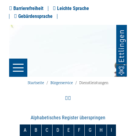
Barrierefreiheit
Leichte Sprache
Gebärdensprache
Startseite
Bürgerservice
Dienstleistungen
Alphabetisches Register überspringen
A
B
C
D
E
F
G
H
I