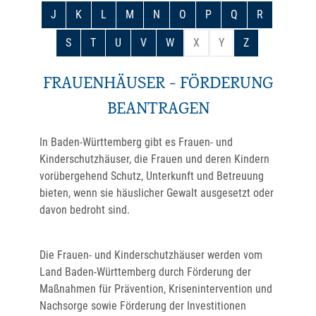
J
K
L
M
N
O
P
Q
R
S
T
U
V
W
X
Y
Z
FRAUENHÄUSER - FÖRDERUNG
BEANTRAGEN
In Baden-Württemberg gibt es Frauen- und
Kinderschutzhäuser, die Frauen und deren Kindern
vorübergehend Schutz, Unterkunft und Betreuung
bieten, wenn sie häuslicher Gewalt ausgesetzt oder
davon bedroht sind.
Die Frauen- und Kinderschutzhäuser werden vom
Land Baden-Württemberg durch Förderung der
Maßnahmen für Prävention, Krisenintervention und
Nachsorge sowie Förderung der Investitionen