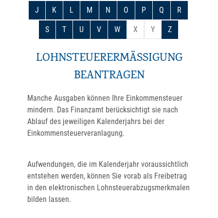
J
K
L
M
N
O
P
Q
R
S
T
U
V
W
X
Y
Z
LOHNSTEUERERMÄSSIGUNG B
EANTRAGEN
Manche Ausgaben können Ihre Einkommensteuer
mindern. Das Finanzamt berücksichtigt sie nach
Ablauf des jeweiligen Kalenderjahrs bei der
Einkommensteuerveranlagung.
Aufwendungen, die im Kalenderjahr voraussichtlich
entstehen werden, können Sie vorab als Freibetrag
in den elektronischen Lohnsteuerabzugsmerkmalen
bilden lassen.