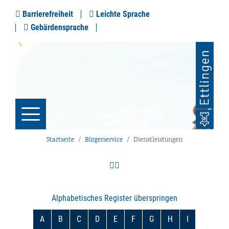
Barrierefreiheit
Leichte Sprache
Gebärdensprache
Startseite
Bürgerservice
Dienstleistungen
Alphabetisches Register überspringen
A
B
C
D
E
F
G
H
I