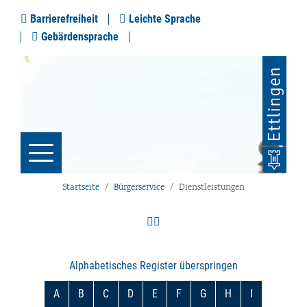
Barrierefreiheit
Leichte Sprache
Gebärdensprache
Startseite
Bürgerservice
Dienstleistungen
Alphabetisches Register überspringen
A
B
C
D
E
F
G
H
I