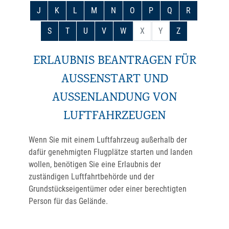
J
K
L
M
N
O
P
Q
R
S
T
U
V
W
X
Y
Z
ERLAUBNIS BEANTRAGEN FÜR
AUSSENSTART UND A
USSENLANDUNG VON LU
FTFAHRZEUGEN
Wenn Sie mit einem Luftfahrzeug außerhalb der
dafür genehmigten Flugplätze starten und landen
wollen, benötigen Sie eine Erlaubnis der
zuständigen Luftfahrtbehörde und
der
Grundstückseigentümer oder einer berechtigten
Person für das Gelände.